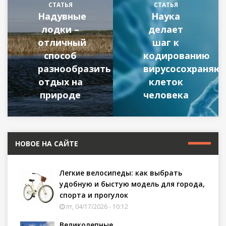
СТАТЬЯ
СТАТЬЯ
Надувные
Наука
лодки –
делает
отличный
шаг к
способ
кодированию
разнообразить
вирусосохраняю
отдых на
клеток
природе
человека
НОВОЕ НА САЙТЕ
Легкие велосипеды: как выбрать
удобную и быстую модель для города,
спорта и прогулок
пт, 04/17/2026 - 10:12
Великолепные