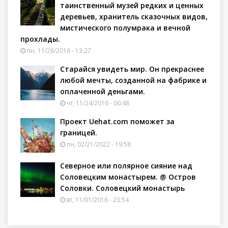
таинственный музей редких и ценных
деревьев, хранитель сказочных видов,
мистического полумрака и вечной
прохлады.
пн, 11/28/2016 - 13:27
Старайся увидеть мир. Он прекраснее
любой мечты, созданной на фабрике и
оплаченной деньгами.
чт, 11/24/2016 - 00:48
Проект Uehat.com поможет за
границей.
пн, 02/21/2022 - 19:58
Северное или полярное сияние над
Соловецким монастырем. @ Остров
Соловки. Соловецкий монастырь
вт, 11/01/2016 - 23:54