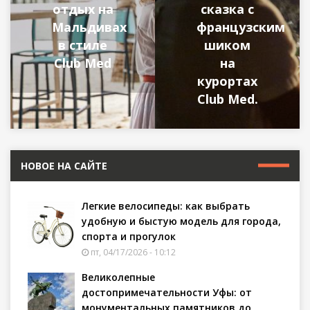
отдых на
сказка с
Мальдивах
французским
в стиле
шиком
Club Med
на
курортах
Club Med.
НОВОЕ НА САЙТЕ
Легкие велосипеды: как выбрать
удобную и быстую модель для города,
спорта и прогулок
пт, 04/17/2026 - 10:12
Великолепные
достопримечательности Уфы: от
монументальных памятников до